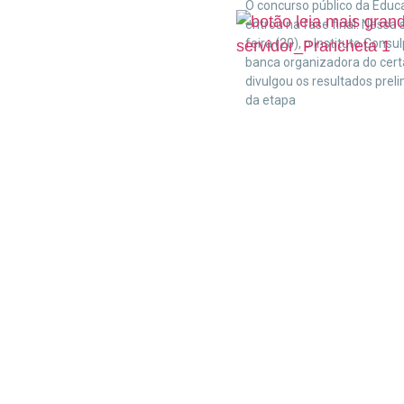
O concurso público da Educ
entrou na fase final. Nessa
feira (20), o Instituto Consul
banca organizadora do cer
divulgou os resultados prel
da etapa