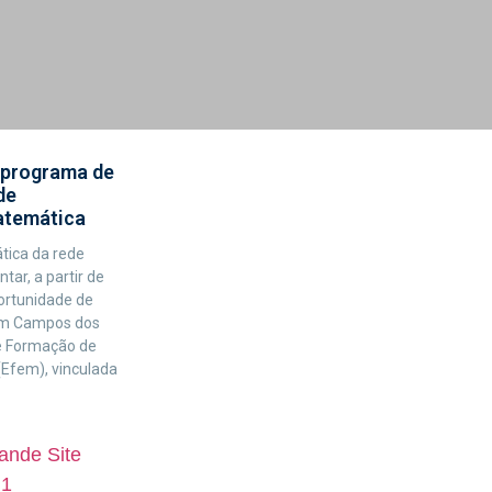
 programa de
de
atemática
tica da rede
tar, a partir de
ortunidade de
em Campos dos
e Formação de
(Efem), vinculada