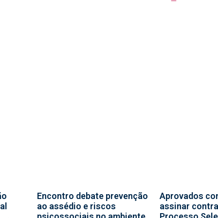
ão
Encontro debate prevenção
Aprovados co
al
ao assédio e riscos
assinar contr
psicossociais no ambiente
Processo Sele