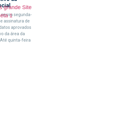
ocial
ou nessa segunda-
de assinatura de
idatos aprovados
vo da área da
 Até quinta-feira