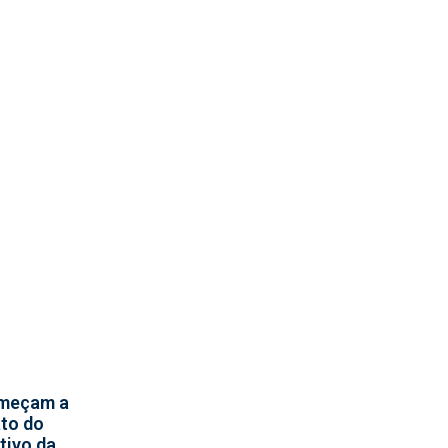
meçam a
ato do
tivo da