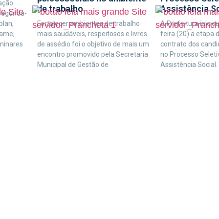
ação
de trabalho
Assistência S
 segunda-
plan,
Fortalecer ambientes de trabalho
A Prefeitura inici
tame,
mais saudáveis, respeitosos e livres
feira (20) a etapa 
iminares
de assédio foi o objetivo de mais um
contrato dos cand
encontro promovido pela Secretaria
no Processo Seleti
Municipal de Gestão de
Assistência Social.