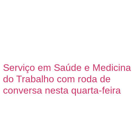
Secretaria Municipal de Administração e Recursos
Humanos, promoveu nesta segunda-feira (24), mais
uma edição do Encontro de RHs. Dessa vez o tema
abordado foi o “Impacto do Employer Branding” –
estratégia de marketing usada para gerar uma
percepção positiva sobre a empresa como local de
trabalho. O […]
Serviço em Saúde e Medicina
do Trabalho com roda de
conversa nesta quarta-feira