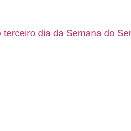
que se celebra o Dia do Servidor Público, a Policlínica 
a unidade, Carlos Roque da Silva, o balanço do primeir
s de rotina, como […]
terceiro dia da Semana do Serv