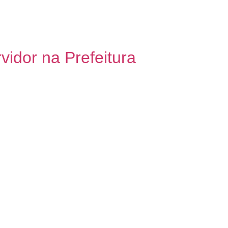
do Servidor completa um ano de
o ano foi positivo, com a realização de 7
idor na Prefeitura