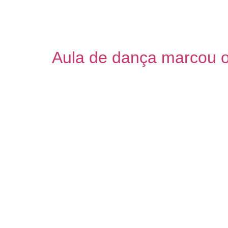
Nesta sexta-feira, 28 de outubro, data em 
funcionamento. Na opinião do encarregado d
mil atendimentos, entre consultas e exame
Aula de dança marcou o 